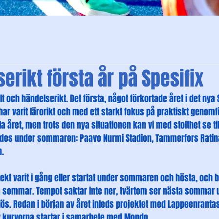
serikt första år på Spesifix
yllt och händelserikt. Det första, något förkortade året i det nya 
 har varit lärorikt och med ett starkt fokus på praktiskt genom
la året, men trots den nya situationen kan vi med stolthet se ti
lldes under sommaren: Paavo Nurmi Stadion, Tammerfors Ratin
n.
jekt varit i gång eller startat under sommaren och hösta, och b
ta sommar. Tempot saktar inte ner, tvärtom ser nästa sommar ut
tiös. Redan i början av året inleds projektet med Lappeenranta
v kurvorna startar i samarbete med Mondo.