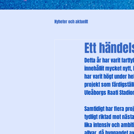
Nyheter och aktuellt
Ett händel
Detta år har varit fartf
innehållit mycket nytt,
har varit högt under he
projekt som färdigstä
Uleåborgs Raati Stadio
Samtidigt har flera pro
tydligt riktad mot näs
lika intensiv och ambi
allvar, då byggandet a