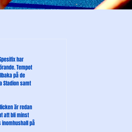
Spesifix har 
förande. Tempot 
llbaka på de 
a Stadion samt 
licken är redan 
 att bli minst 
s inomhushall på 