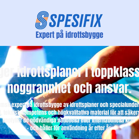
Expert på idrottsbygge
ger idrottsplaner i toppklas
noggrannhet och ansvar.
hemsk expert på idrottsbygge av idrottsplaner och specialunder
, teknisk kompetens och högkvalitativa material för att säkerst
uppfyller de nödvändiga nationella eller internationella krav
– och håller för användning år efter år.