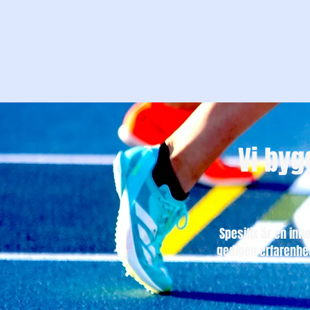
Vi byg
Spesifix är en in
gedigen erfarenhet