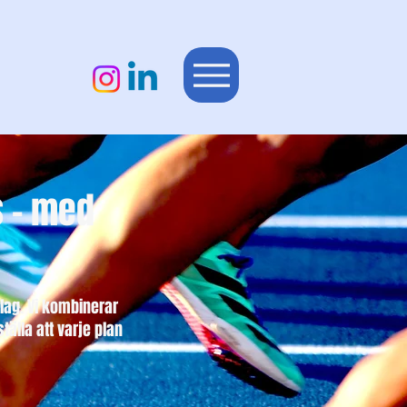
s – med
lag. Vi kombinerar
älla att varje plan