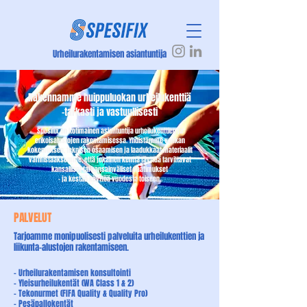
Urheilurakentamisen asiantuntija
Rakennamme huippuluokan urheilukenttiä
-tarkasti ja vastuullisesti
Spesifix on kotimainen asiantuntija urheilukenttien ja
erikoisalustojen rakentamisessa. Yhdistämme vankan
kokemuksen, teknisen osaamisen ja laadukkaat materiaalit
varmistaaksemme, että jokainen kenttä täyttää tarvittavat
kansalliset tai kansainväliset vaatimukset
- ja kestää käyttöä vuodesta toiseen.
PALVELUT
Tarjoamme monipuolisesti palveluita urheilukenttien ja
liikunta-alustojen rakentamiseen.
- Urheilurakentamisen konsultointi
- Yleisurheilukentät (WA Class 1 & 2)
- Tekonurmet (FIFA Quality & Quality Pro)
- Pesäpallokentät