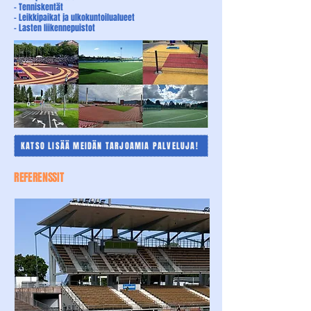
- Tenniskentät
- Leikkipaikat ja ulkokuntoilualueet
- Lasten liikennepuistot
KATSO LISÄÄ MEIDÄN TARJOAMIA PALVELUJA!
REFERENSSIT