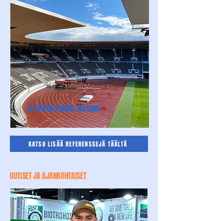
OLYMPIASTADION, HELSINKI
KATSO LISÄÄ REFERENSSEJÄ TÄÄLTÄ
UUTISET JA AJANKOHTAISET