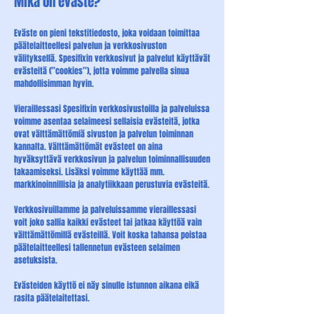
Mikä on eväste?
Eväste on pieni tekstitiedosto, joka voidaan toimittaa
päätelaitteellesi palvelun ja verkkosivuston
välityksellä. Spesifixin verkkosivut ja palvelut käyttävät
evästeitä (’’cookies’’), jotta voimme palvella sinua
mahdollisimman hyvin.
Vieraillessasi Spesifixin verkkosivustoilla ja palveluissa
voimme asentaa selaimeesi sellaisia evästeitä, jotka
ovat välttämättömiä sivuston ja palvelun toiminnan
kannalta. Välttämättömät evästeet on aina
hyväksyttävä verkkosivun ja palvelun toiminnallisuuden
takaamiseksi. Lisäksi voimme käyttää mm.
markkinoinnillisia ja analytiikkaan perustuvia evästeitä.
Verkkosivuillamme ja palveluissamme vieraillessasi
voit joko sallia kaikki evästeet tai jatkaa käyttöä vain
välttämättömillä evästeillä. Voit koska tahansa poistaa
päätelaitteellesi tallennetun evästeen selaimen
asetuksista.
Evästeiden käyttö ei näy sinulle istunnon aikana eikä
rasita päätelaitettasi.