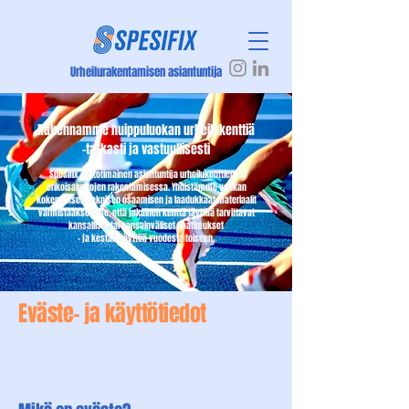
Urheilurakentamisen asiantuntija
Rakennamme huippuluokan urheilukenttiä
-tarkasti ja vastuullisesti
Spesifix on kotimainen asiantuntija urheilukenttien ja
erikoisalustojen rakentamisessa. Yhdistämme vankan
kokemuksen, teknisen osaamisen ja laadukkaat materiaalit
varmistaaksemme, että jokainen kenttä täyttää tarvittavat
kansalliset tai kansainväliset vaatimukset
- ja kestää käyttöä vuodesta toiseen.
Eväste- ja käyttötiedot