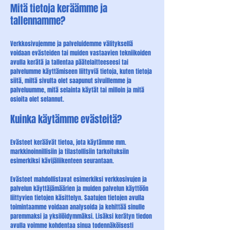
Mitä tietoja keräämme ja
tallennamme?​
Verkkosivujemme ja palveluidemme välityksellä
voidaan evästeiden tai muiden vastaavien tekniikoiden
avulla kerätä ja tallentaa päätelaitteeseesi tai
palvelumme käyttämiseen liittyviä tietoja, kuten tietoja
siitä, miltä sivulta olet saapunut sivuillemme ja
palveluumme, mitä selainta käytät tai milloin ja mitä
osioita olet selannut.
Kuinka käytämme evästeitä?​
Evästeet keräävät tietoa, jota käytämme mm.
markkinoinnillisiin ja tilastollisiin tarkoituksiin
esimerkiksi kävijäliikenteen seurantaan.
Evästeet mahdollistavat esimerkiksi verkkosivujen ja
palvelun käyttäjämäärien ja muiden palvelun käyttöön
liittyvien tietojen käsittelyn. Saatujen tietojen avulla
toimintaamme voidaan analysoida ja kehittää sinulle
paremmaksi ja yksilöidymmäksi. Lisäksi kerätyn tiedon
avulla voimme kohdentaa sinua todennäköisesti