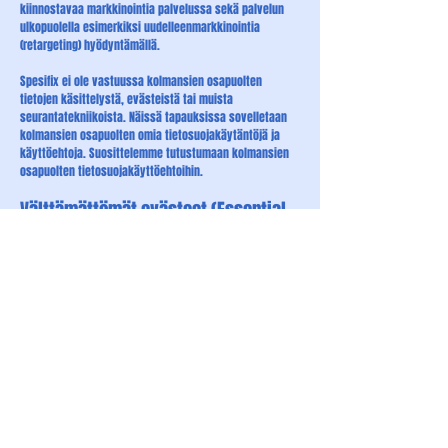
kiinnostavaa markkinointia palvelussa sekä palvelun
ulkopuolella esimerkiksi uudelleenmarkkinointia
(retargeting) hyödyntämällä.
Spesifix ei ole vastuussa kolmansien osapuolten
tietojen käsittelystä, evästeistä tai muista
seurantatekniikoista. Näissä tapauksissa sovelletaan
kolmansien osapuolten omia tietosuojakäytäntöjä ja
käyttöehtoja. Suosittelemme tutustumaan kolmansien
osapuolten tietosuojakäyttöehtoihin.
​Välttämättömät evästeet (Essential
Cookies)
Wix käyttää evästeitä tärkeistä syistä, kuten:
Tarjotakseen erinomaisen käyttökokemuksen
vierailijoillesi ja asiakkaillesi.
Tunnistaakseen rekisteröityneet jäsenesi (käyttäjät,
jotka ovat rekisteröityneet sivustollesi).
Seuratakseen ja analysoidakseen Wix-alustan
suorituskykyä, toimintaa ja tehokkuutta.
Varmistaakseen, että alustamme on turvallinen ja
luotettava käyttää.