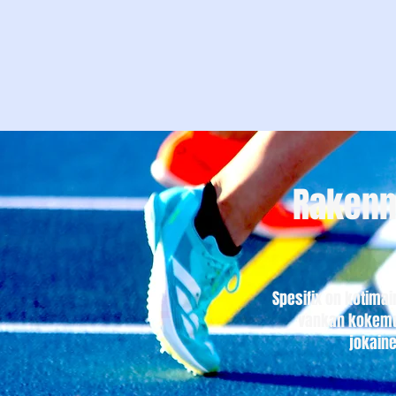
Rakenn
Spesifix on kotima
vankan kokemuk
jokaine