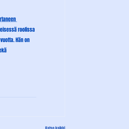
rtaneen 
keisessä roolissa 
vuotta. Hän on 
ekä 
Katso kaikki