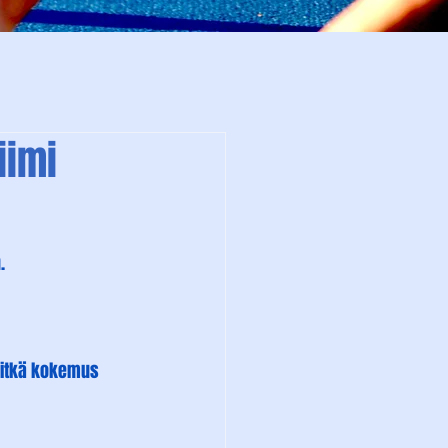
iimi
.
 pitkä kokemus 