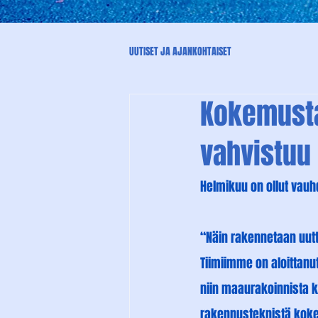
UUTISET JA AJANKOHTAISET
Kokemusta 
vahvistuu
Helmikuu on ollut vauhd
“Näin rakennetaan uutta
Tiimiimme on aloittanu
niin maaurakoinnista k
rakennusteknistä kokem