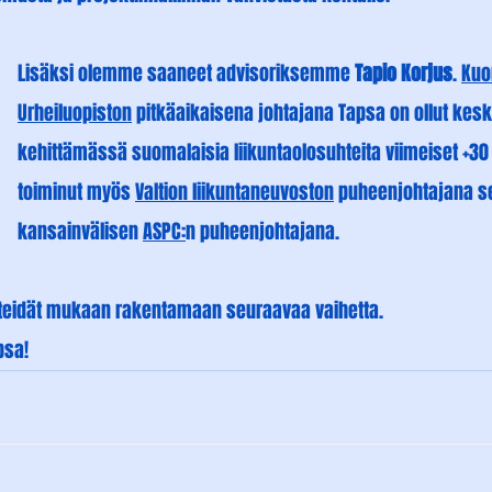
Lisäksi olemme saaneet advisoriksemme 
Tapio Korjus
. 
Kuo
Urheiluopiston
 pitkäaikaisena johtajana Tapsa on ollut kes
kehittämässä suomalaisia liikuntaolosuhteita viimeiset +30 
toiminut myös 
Valtion liikuntaneuvoston
 puheenjohtajana s
kansainvälisen 
ASPC:
n puheenjohtajana.
a teidät mukaan rakentamaan seuraavaa vaihetta.
psa! 