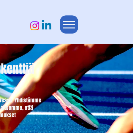
kenttiä
misessa. Yhdistämme
taaksemme, että
timukset