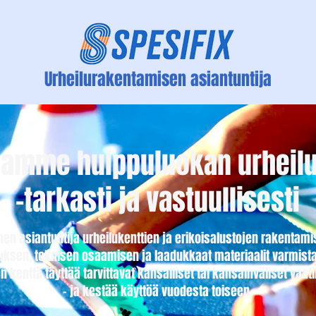
Urheilurakentamisen asiantuntija
amme huippuluokan urheilu
-tarkasti ja vastuullisesti
inen asiantuntija urheilukenttien ja erikoisalustojen rakenta
sen, teknisen osaamisen ja laadukkaat materiaalit varmis
n kenttä täyttää tarvittavat kansalliset tai kansainväliset vaa
- ja kestää käyttöä vuodesta toiseen.