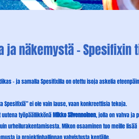
ja näkemystä – Spesifixin t
ikas – ja samalla Spesifixilla on otettu isoja askelia eteenpäin
 Spesifixiä” ei ole vain lause, vaan konkreettisia tekoja.
t uutena työpäällikkönä 
Mikko Silvennoinen
, jolla on vahva ja
uin urheilurakentamisesta. Mikon osaaminen tuo meille lisää 
usta ja projektinhallinnan vahvistusta kentälle.