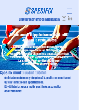
Urheilurakentamisen asiantuntija
Rakennamme huippuluokan urheilukenttiä
-tarkasti ja vastuullisesti
Spesifix on kotimainen asiantuntija urheilukenttien ja
erikoisalustojen rakentamisessa. Yhdistämme vankan
kokemuksen, teknisen osaamisen ja laadukkaat materiaalit
varmistaaksemme, että jokainen kenttä täyttää tarvittavat
kansalliset tai kansainväliset vaatimukset
- ja kestää käyttöä vuodesta toiseen.
Spesifix muutti uusiin tiloihin
Omistajamuutoksen yhteydessä Spesifix on muuttanut 
uusiin toimitiloihin Sporttitalolle.
Käytäthän jatkossa myös postituksessa uutta 
osoitettamme: