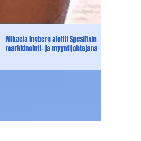
Mikaela Ingberg aloitti Spesifixin
markkinointi- ja myyntijohtajana