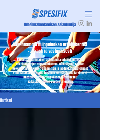
Urheilurakentamisen asiantuntija
Rakennamme huippuluokan urheilukenttiä
-tarkasti ja vastuullisesti
Spesifix on kotimainen asiantuntija urheilukenttien ja
erikoisalustojen rakentamisessa. Yhdistämme vankan
kokemuksen, teknisen osaamisen ja laadukkaat materiaalit
varmistaaksemme, että jokainen kenttä täyttää tarvittavat
kansalliset tai kansainväliset vaatimukset
- ja kestää käyttöä vuodesta toiseen.
Uutiset