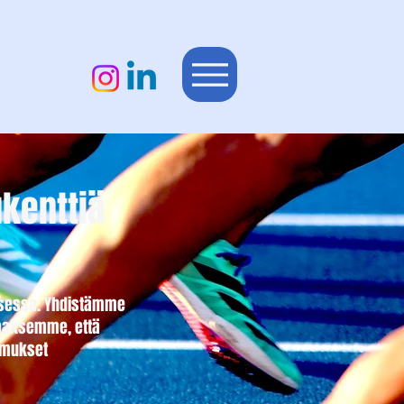
kenttiä
misessa. Yhdistämme
taaksemme, että
timukset