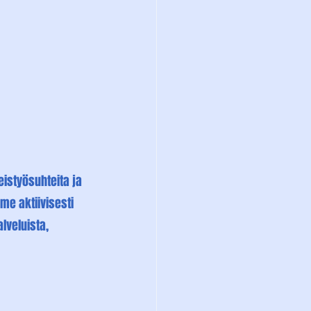
eistyösuhteita ja 
e aktiivisesti 
veluista, 