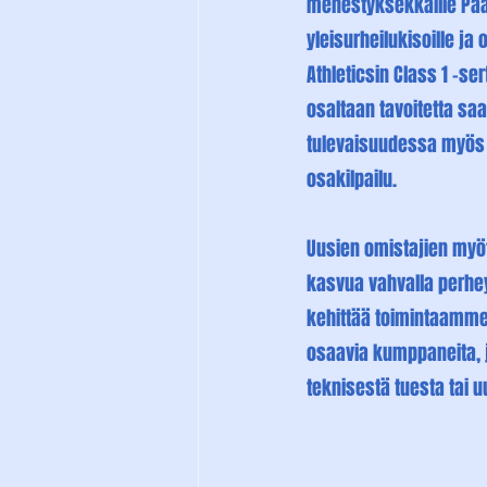
menestyksekkäille Pa
yleisurheilukisoille ja
Athleticsin Class 1 -ser
osaltaan tavoitetta sa
tulevaisuudessa myös T
osakilpailu.
Uusien omistajien myöt
kasvua vahvalla perheyr
kehittää toimintaamme
osaavia kumppaneita, 
teknisestä tuesta tai u