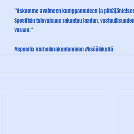
”Uskomme avoimeen kumppanuuteen ja pitkäjänteiseen
Spesifixin tulevaisuus rakentuu laadun, vastuullisuuden 
varaan.”
#spesifix
#urheilurakentaminen
#lisääliikettä