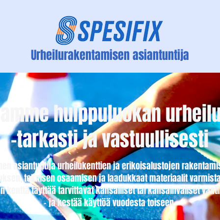
Urheilurakentamisen asiantuntija
amme huippuluokan urheilu
-tarkasti ja vastuullisesti
inen asiantuntija urheilukenttien ja erikoisalustojen rakenta
sen, teknisen osaamisen ja laadukkaat materiaalit varmis
n kenttä täyttää tarvittavat kansalliset tai kansainväliset vaa
- ja kestää käyttöä vuodesta toiseen.