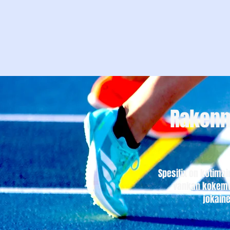
Rakenn
Spesifix on kotima
vankan kokemuk
jokaine