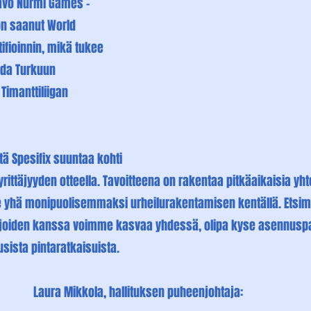
avo Nurmi Games -
 on saanut World 
tifioinnin, mikä tukee 
ada Turkuun 
imanttiliigan 
ä Spesifix suuntaa kohti 
ittäjyyden otteella. Tavoitteena on rakentaa pitkäaikaisia yht
 yhä monipuolisemmaksi urheilurakentamisen kentällä. Etsimm
joiden kanssa voimme kasvaa yhdessä, olipa kyse asennuspal
usista pintaratkaisuista.
Laura Mikkola, hallituksen puheenjohtaja: