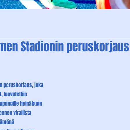
men Stadionin peruskorjaus
n peruskorjaus, joka 
 luovutettiin 
upungille heinäkuun 
ennen virallista 
ttämönä 