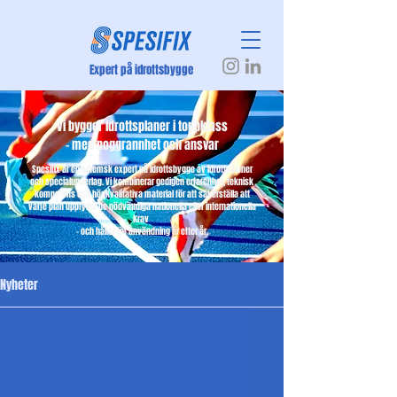
Expert på idrottsbygge
Vi bygger idrottsplaner i toppklass
– med noggrannhet och ansvar
Spesifix är en inhemsk expert på idrottsbygge av idrottsplaner
och specialunderlag. Vi kombinerar gedigen erfarenhet, teknisk
kompetens och högkvalitativa material för att säkerställa att
varje plan uppfyller de nödvändiga nationella eller internationella
krav
– och håller för användning år efter år.
Nyheter