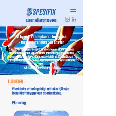
Expert på idrottsbygge
Vi bygger idrottsplaner i toppklass
– med noggrannhet och ansvar
Spesifix är en inhemsk expert på idrottsbygge av idrottsplaner
och specialunderlag. Vi kombinerar gedigen erfarenhet, teknisk
kompetens och högkvalitativa material för att säkerställa att
varje plan uppfyller de nödvändiga nationella eller internationella
krav
– och håller för användning år efter år.
TJÄNSTER
Vi erbjuder ett mångsidigt utbud av tjänster
inom idrottsbygge och sportunderlag.
Planering