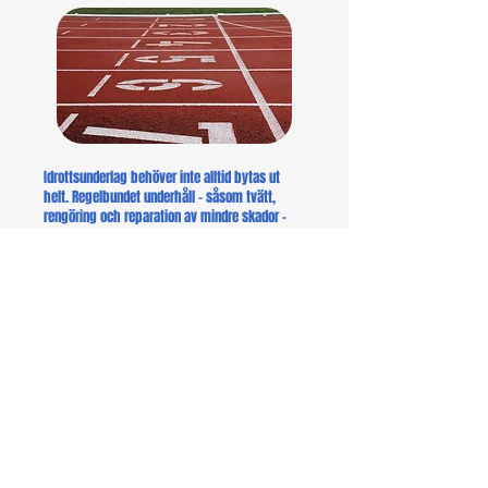
Idrottsunderlag behöver inte alltid bytas ut
helt. Regelbundet underhåll – såsom tvätt,
rengöring och reparation av mindre skador –
förlänger underlagets livslängd avsevärt.
Underhållsåtgärder är en ekonomiskt och
ekologiskt hållbar lösning. Förebyggande
underhåll hjälper till att undvika större
reparationer och förlänger hela
konstruktionens livscykel.
Vi erbjuder våra kunder underhållsplaner och
konditionskartläggningar som gör det möjligt
att systematiskt följa upp och bevara
sportunderlagets skick år efter år.
Exempel på underhållsåtgärder: