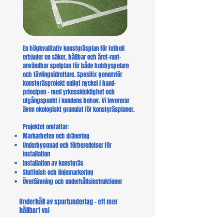
En högkvalitativ konstgräsplan för fotboll
erbjuder en säker, hållbar och året-runt-
användbar spelplan för både hobbyspelare
och tävlingsidrottare. Spesifix genomför
konstgräsprojekt enligt nyckel i hand-
principen – med yrkesskicklighet och
utgångspunkt i kundens behov. Vi levererar
även ekologiskt granulat för konstgräsplaner.
Projektet omfattar:
Markarbeten och dränering
Underbyggnad och förberedelser för
installation
Installation av konstgräs
Slutfinish och linjemarkering
Överlämning och underhållsinstruktioner
Underhåll av sportunderlag – ett mer
hållbart val