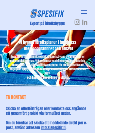
Expert på idrottsbygge
Vi bygger idrottsplaner i toppklass
– med noggrannhet och ansvar
Spesifix är en inhemsk expert på idrottsbygge av idrottsplaner
och specialunderlag. Vi kombinerar gedigen erfarenhet, teknisk
kompetens och högkvalitativa material för att säkerställa att
varje plan uppfyller de nödvändiga nationella eller internationella
krav
– och håller för användning år efter år.
TA KONTAKT
Skicka en offertförfrågan eller kontakta oss angående
ett genomfört projekt via formuläret nedan.
Om du föredrar att skicka ett meddelande direkt per e-
post, använd adressen
info(a)spesifix.fi
.