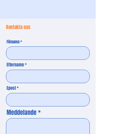
Kontakta oss
Förnamn
Efternamn
Epost
Meddelande